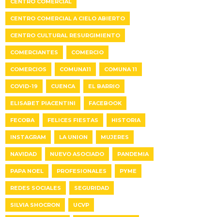
CENTRO COMERCIAL
CENTRO COMERCIAL A CIELO ABIERTO
CENTRO CULTURAL RESURGIMIENTO
COMERCIANTES
COMERCIO
COMERCIOS
COMUNA11
COMUNA 11
COVID-19
CUENCA
EL BARRIO
ELISABET PIACENTINI
FACEBOOK
FECOBA
FELICES FIESTAS
HISTORIA
INSTAGRAM
LA UNION
MUJERES
NAVIDAD
NUEVO ASOCIADO
PANDEMIA
PAPA NOEL
PROFESIONALES
PYME
REDES SOCIALES
SEGURIDAD
SILVIA SHOCRON
UCVP