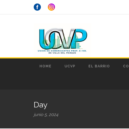
HOME
UCVP
EL BARRIO
CO
Day
junio 5, 2024