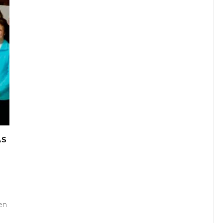
AS
en