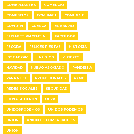
COMERCIANTES
COMERCIO
COMERCIOS
COMUNA11
COMUNA 11
COVID-19
CUENCA
EL BARRIO
ELISABET PIACENTINI
FACEBOOK
FECOBA
FELICES FIESTAS
HISTORIA
INSTAGRAM
LA UNION
MUJERES
NAVIDAD
NUEVO ASOCIADO
PANDEMIA
PAPA NOEL
PROFESIONALES
PYME
REDES SOCIALES
SEGURIDAD
SILVIA SHOCRON
UCVP
UNIDOSPODEMOS
UNIDOS PODEMOS
UNION
UNION DE COMERCIANTES
UNIÓN