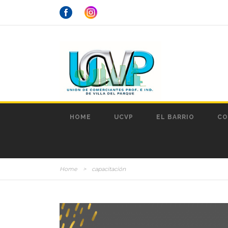
HOME
UCVP
EL BARRIO
CO
Home
>
capacitación