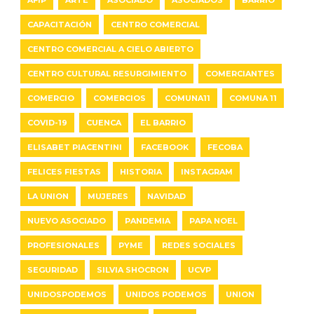
CAPACITACIÓN
CENTRO COMERCIAL
CENTRO COMERCIAL A CIELO ABIERTO
CENTRO CULTURAL RESURGIMIENTO
COMERCIANTES
COMERCIO
COMERCIOS
COMUNA11
COMUNA 11
COVID-19
CUENCA
EL BARRIO
ELISABET PIACENTINI
FACEBOOK
FECOBA
FELICES FIESTAS
HISTORIA
INSTAGRAM
LA UNION
MUJERES
NAVIDAD
NUEVO ASOCIADO
PANDEMIA
PAPA NOEL
PROFESIONALES
PYME
REDES SOCIALES
SEGURIDAD
SILVIA SHOCRON
UCVP
UNIDOSPODEMOS
UNIDOS PODEMOS
UNION