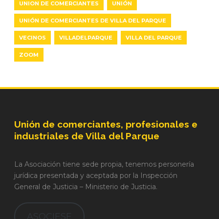
UNION DE COMERCIANTES
UNIÓN
UNIÓN DE COMERCIANTES DE VILLA DEL PARQUE
VECINOS
VILLADELPARQUE
VILLA DEL PARQUE
ZOOM
Unión de comerciantes, profesionales e
industriales de Villa del Parque
La Asociación tiene sede propia, tenemos personería
jurídica presentada y aceptada por la Inspección
General de Justicia – Ministerio de Justicia.
ASOCIESE